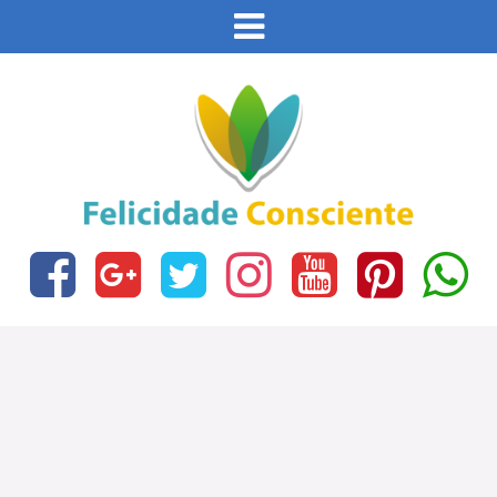
Este site usa cookies e outras tecnologias similares
para lembrar e entender como você usa nosso site,
analisar seu uso de nossos produtos e serviços,
Eu aceito
ajudar com nossos esforços de marketing e fornecer
conteúdo de terceiros. Leia mais em
Política de
Cookies e Privacidade
.